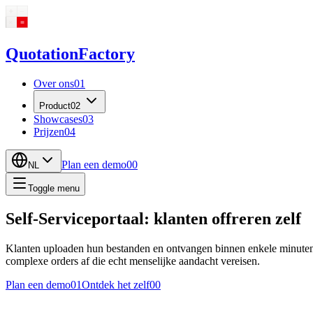
Quotation
Factory
Over ons
01
Product
02
Showcases
03
Prijzen
04
Plan een demo
00
NL
Toggle menu
Self-Serviceportaal: klanten offreren zelf
Klanten uploaden hun bestanden en ontvangen binnen enkele minuten
complexe orders af die echt menselijke aandacht vereisen.
Plan een demo
01
Ontdek het zelf
00