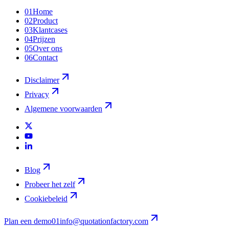
01
Home
02
Product
03
Klantcases
04
Prijzen
05
Over ons
06
Contact
Disclaimer
Privacy
Algemene voorwaarden
Blog
Probeer het zelf
Cookiebeleid
Plan een demo
01
info@quotationfactory.com