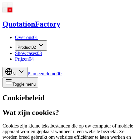
Quotation
Factory
Over ons
01
Product
02
Showcases
03
Prijzen
04
Plan een demo
00
NL
Toggle menu
Cookiebeleid
Wat zijn cookies?
Cookies zijn kleine tekstbestanden die op uw computer of mobiele
apparaat worden geplaatst wanneer u een website bezoekt. Ze
worden breed gebruikt om websites efficiënter te laten werken en